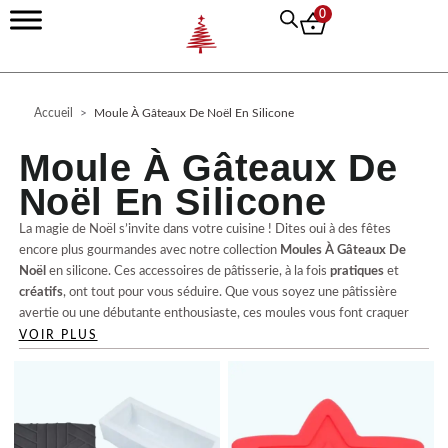
Aller
0
au
contenu
Accueil
>
Moule À Gâteaux De Noël En Silicone
Moule À Gâteaux De
Noël En Silicone
La magie de Noël s’invite dans votre cuisine ! Dites oui à des fêtes
encore plus gourmandes avec notre collection
Moules À Gâteaux De
Noël
en silicone. Ces accessoires de pâtisserie, à la fois
pratiques
et
créatifs
, ont tout pour vous séduire. Que vous soyez une pâtissière
avertie ou une débutante enthousiaste, ces moules vous font craquer
par leur polyvalence.
VOIR PLUS
Chaque
moule silicone Noël
est conçu pour vous offrir un
démoulage
facile
, garantissant une
cuisson parfaite
de vos douceurs sucrées.
Apportant une touche de féerie à vos créations, ils évoquent
parfaitement l’esprit de Noël avec des formes charmantes telles que des