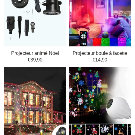
En optant pour ces projecteurs, vous
apportez une touche de
magie
directement chez vous. Que ce soit pour un dîner en famille, une soirée
entre amis ou simplement pour le plaisir d’illuminer vos soirées, ces
projecteurs sont
idéaux pour créer une ambiance chaleureuse
avec
des
décorations extérieures de Noël
uniques.
Craquez pour
les modèles qui
proposent
des scènes hivernales
dynamiques et laisse-vous éblouir par
leur
éclairage
subtil mais efficace.
On apprécie tout autant
la façon dont
ils peuvent être
du plus bel effet sur une table, un sapin ou une étagère
,
complétant parfaitement vos guirlandes animées et lanternes.
Projecteur animé Noël
Projecteur boule à facette
€
39,90
€
14,90
Imaginez enfin votre jardin transformé en un espace festif et scintillant,
où
vous allez adorer l’effet que cela produit
. Les projecteurs de Noël
nous font craquer
par leur capacité à métamorphoser un simple jardin en
un coin de paradis lumineux.
Voyons comment choisir et utiliser les projecteurs pour créer un univers
féérique extérieur.
Pourquoi installer un
projecteur lumineux pour