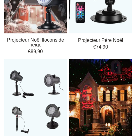
Façades animées par des projections enneigées
: Apportez la
magie du givre sur vos murs pour un effet époustouflant dès la
tombée de la nuit.
Jardins sublimés par des motifs laser colorés
: Transformez vos
espaces verts en véritable tableau lumineux et spectaculaire.
Ambiance chaleureuse sur terrasse avec LED multicolores
:
Projecteur Noël flocons de
Projecteur Père Noël
Idéale pour accueillir vos invités avec un éclairage festif et
neige
€
74,90
accueillant.
€
89,90
Chemins illuminés grâce à des scènes hivernales
: Sécurisez et
égayez vos allées avec des motifs doux et hivernaux.
Arbres mis en valeur par des effets lumineux dynamiques
:
Mettez en relief la beauté naturelle en ajoutant une animation
lumineuse captivante.
Pour compléter l’éclairage festif, pensez aussi aux
Guirlandes
Lumineuses
, parfaites pour harmoniser l’ensemble et renforcer
l’
ambiance magique des fêtes
. Explorez les
meilleures projections
lumineuses pour façades
et inspirez-vous des
idées éclairage festif
pour
que chaque espace extérieur devienne une
scène hivernale
unique.
Installation et sécurité :