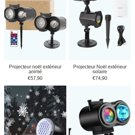
Chaque modèle offre des fonctionnalités propres ; abordons maintenant
leurs styles et usages pour la décoration. Que vous recherchiez une
simplicité raffinée ou une opulence festive, il existe un projecteur de
Noël adapté à chaque ambiance.
Styles et effets : quelle
ambiance créer avec un
projecteur festif ?
Projecteur noël extérieur
Projecteur Noël extérieur
animé
solaire
Les
projecteurs de Noël
sont des alliés incontournables pour
€
57,90
€
74,90
transformer votre maison en véritable scène festive. Grâce à leurs
effets spéciaux lumineux
, ils créent un univers enchanteur en illuminant
façades, jardins et terrasses. Que vous souhaitiez mettre en valeur votre
façade décorative
ou apporter une
ambiance chaleureuse
à votre
extérieur, il existe un projecteur pour chaque besoin.
Les styles varient ; faisons le point sur les avantages pratiques et les
situations d’installation.
Exemples de styles et situations d’usage