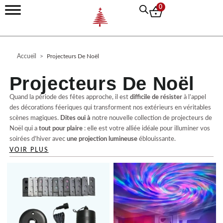
Aller
0
au
contenu
Accueil
>
Projecteurs De Noël
Projecteurs De Noël
Quand la période des fêtes approche, il est
difficile de résister
à l’appel
des décorations féeriques qui transforment nos extérieurs en véritables
scènes magiques.
Dites oui à
notre nouvelle collection de projecteurs de
Noël qui a
tout pour plaire
: elle est votre alliée idéale pour illuminer vos
soirées d’hiver avec
une projection lumineuse
éblouissante.
VOIR PLUS
À la fois
élégants
et
fonctionnels, ces projecteurs sont conçus pour
ajouter une dimension spectaculaire à votre jardin, votre façade ou tout
espace extérieur. Chaque modèle de cette collection
évoque
parfaitement l’esprit de Noël
en projetant des motifs enchanteurs qui
captivent autant par leur
esthétique
que par leur ingéniosité.