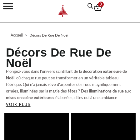
Aller
0
au
contenu
Accueil
>
Décors De Rue De Noël
Décors De Rue De
Noël
Plongez-vous dans l’univers scintillant de la
décoration extérieure de
Noël
, où chaque rue peut se transformer en un véritable tableau
féérique. Qui n’a jamais rêvé d’arpenter des rues magnifiquement
ornées, illuminées par la magie des fêtes ? Des
illuminations de rue
aux
mises en scène extérieures
élaborées, dites oui à une ambiance
envoutante qui évoque parfaitement l’esprit de Noël.
VOIR PLUS
Cette collection de
décors de rue de Noël
a tout pour plaire. À la fois
sobre et festive
, elle transforme l’espace public en un paradis lumineux,
idéal pour créer une
ambiance chaleureuse
et accueillante. On est aussi
conquis par leur
installation facile
, qui fait des merveilles en un rien de