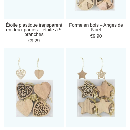
Vous êtes à la recherche de
formes décoratives
qui insuffleront toute la
magie des fêtes dans votre intérieur ? Laissez-vous inspirer par notre
sélection d’
idées tendance Noël
qui combinent
styles déco Noël
et
symboles festifs. Que vous souhaitiez transformer votre salon, sublimer
Étoile plastique transparent
Forme en bois – Anges de
votre table de fête ou encore enrichir votre sapin, chaque pièce peut
en deux parties – étoile à 5
Noël
être égayée par des
figurines
,
suspensions
, et autres
ornements variés
.
branches
€
9,90
€
9,29
Symboles Festifs Incontournables
Étoiles
: Apportez la lumière et l’éclat grâce à ces formes
lumineuses.
Cœurs
: Créez une atmosphère chaleureuse et accueillante.
Flocons de neige
: Pour ajouter une touche hivernale et féerique.
Renne et Père Noël
: Les icônes saisonnières qui rappellent
instantanément l’esprit de Noël.
Idées d’Associations
Mixez les
formes originales pour sapin
avec des
suspensions à
accrocher
pour une décoration personnalisée.
Utilisez des
figurines festives
sur une cheminée ou sur votre
table de fête pour une ambiance
décoration tendance
.
Osez les contrastes en combinant différents
éléments