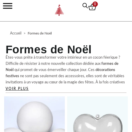
Aller
0
au
contenu
Accueil
>
Formes de Noël
Formes de Noël
Êtes-vous prête à transformer votre intérieur en un cocon féerique ?
Difficile de résister à notre nouvelle collection dédiée aux
formes de
Noël
qui promet de vous émerveiller chaque jour. Ces
décorations
festives
ne sont pas seulement des accessoires, elles sont de véritables
invitations à un voyage au cœur de la magie des fêtes. À la fois créatives
et authentiques, elles éveillent la joie de Noël dans chaque recoin de
VOIR PLUS
votre maison.
Plongez dans une ambiance de fêtes grâce à notre sélection qui allie
élégance et traditions. Nos
ornements sapin
apportent une touche de
créativité
et d’
inspirations déco
qui éveille vos sens. Vous allez adorer
l’effet que cela produit sur vos invités ! On apprécie tout autant la