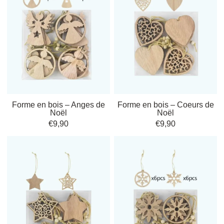
à la beauté d’un
objet déco naturel
qui raconte des histoires hivernales et
qui s’intègre avec tant de grâce à votre décor.
Apportant une touche de féerie, chaque élément de cette collection est
idéal pour créer une ambiance chaleureuse. Pensez aux soirées d’hiver
bercées par le doux scintillement des
motifs étoilés
et des
guirlandes
rustiques
, du plus bel effet sur une table, un sapin ou une étagère. On est
aussi conquis par le raffinement intemporel de ces pièces qui vous
promettent des moments inoubliables.
Forme en bois – Anges de
Forme en bois – Coeurs de
Noël
Noël
Vous allez adorer l’effet que cela produit chez vous. On apprécie tout
€
9,90
€
9,90
autant le fait que ces
ornements bois fête
soient à la fois décoratifs et
pratiques, vous permettant de personnaliser votre espace au gré de vos
envies. Craquez pour cette collection qui évoque l’authenticité et la
simplicité, transformant de manière subtile l’ambiance de votre maison
en cette période de fêtes.
Explorez ensuite toutes les possibilités d’intégration et de
personnalisation pour valoriser votre décoration avec nos créations
boisées.