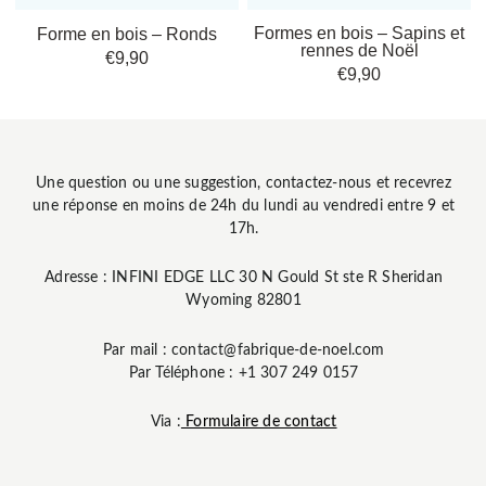
nos conseils pour associer ces ornements boisés à toutes les pièces de la
Formes en bois – Sapins et
Forme en bois – Ronds
maison.
rennes de Noël
€
9,90
€
9,90
Idées créatives pour intégrer
les décorations en bois à
votre intérieur
Une question ou une suggestion, contactez-nous et recevrez
une réponse en moins de 24h du lundi au vendredi entre 9 et
17h.
Laissez libre cours à votre imagination et insufflez une dose de
créativité
dans votre décoration grâce aux
ornements bois Noël
. Que vous
souhaitiez réaliser un atelier familial de
création manuelle
ou donner vie
Adresse : INFINI EDGE LLC 30 N Gould St ste R Sheridan
à une
idéés déco Noël DIY
, le bois se prête à toutes les envies.
Wyoming 82801
DIY
: Adoptez une approche participative en intégrant des
Par mail : contact@fabrique-de-noel.com
éléments à
peinture naturelle
, parfaits pour un moment convivial
Par Téléphone : +1 307 249 0157
en famille.
Centre de table
: Créez un
centre de table
époustouflant en
Via :
Formulaire de contact
mêlant différentes
suspensions décoratives
pour un effet garanti.
Prêts à transformer votre intérieur en un lieu unique et accueillant ?