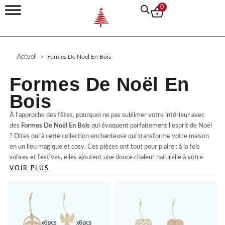
Aller
0
au
contenu
Accueil
>
Formes De Noël En Bois
Formes De Noël En
Bois
À l’approche des fêtes, pourquoi ne pas sublimer votre intérieur avec
des
Formes De Noël En Bois
qui évoquent parfaitement l’esprit de Noël
? Dites oui à cette collection enchanteuse qui transforme votre maison
en un lieu magique et cosy. Ces pièces ont tout pour plaire : à la fois
sobres et festives, elles ajoutent une douce chaleur naturelle à votre
décoration.
VOIR PLUS
Chacune de ces
décorations en bois Noël
est pensée pour apporter une
touche de charme authentique. Que ce soit des figurines en bois
artisanal, des
formes décoratives sapin
, ou encore des
décorations
murales bois Noël
, elles nous font craquer mille fois. Difficile de résister