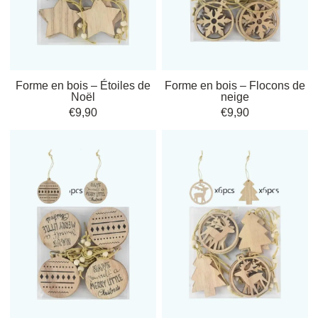
Comment choisir vos
ornements de Noël en bois
selon votre style
Forme en bois – Étoiles de
Forme en bois – Flocons de
Noël
neige
L’ambiance
naturelle
et chaleureuse des
Formes De Noël En Bois
invite à
€
9,90
€
9,90
une parenthèse enchantée dans votre intérieur. Que vous soyez adepte
du style
scandinave
,
rustique
ou
minimaliste
, ces ornements se
déclinent avec élégance pour s’adapter à toutes vos envies décoratives.
Décoration personnalisée
: Offrez une touche unique à votre
décor en optant pour des
finitions personnalisées
qui révèlent
votre personnalité.
Artisanat déco Noël
: Faites le choix de l’authenticité avec des
pièces d’artisanat qui sublimeront votre espace avec raffinement.
En suivant nos conseils, vous saurez
choisir votre ornement bois
idéal
pour chaque pièce de la maison, qu’il s’agisse de
suspendre une forme
Noël bois
dans votre sapin ou d’opter pour des
ornements personnalisés
qui feront toute la différence. Après avoir défini votre style, découvrez