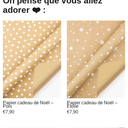
On pense que vous allez
adorer ❤️ :
Papier cadeau de Noël –
Papier cadeau de Noël –
Pois
Étoile
€
7,90
€
7,90