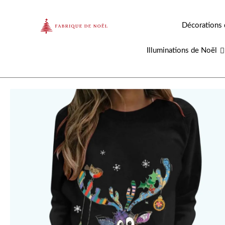
Aller
au
Décorations 
contenu
Illuminations de Noël