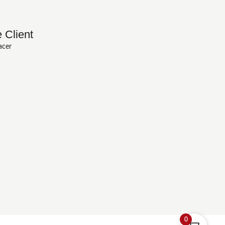
 Client
acer
0