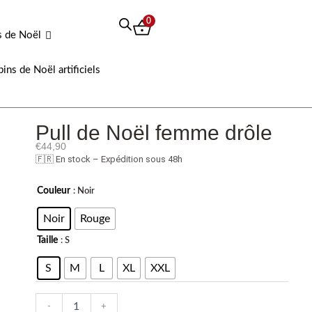
0
s de Noël
pins de Noël artificiels
Pull de Noël femme drôle
€
44,90
🇫🇷 En stock – Expédition sous 48h
quantité
Couleur
: Noir
de
Pull
Noir
Rouge
de
Taille
: S
Noël
femme
S
M
L
XL
XXL
drôle
-
+