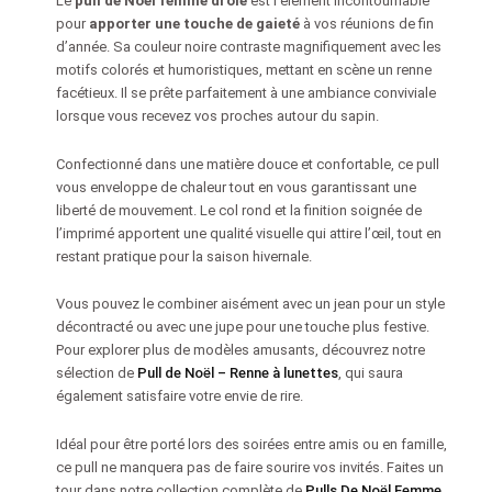
Le
pull de Noël femme drôle
est l’élément incontournable
pour
apporter une touche de gaieté
à vos réunions de fin
d’année. Sa couleur noire contraste magnifiquement avec les
motifs colorés et humoristiques, mettant en scène un renne
facétieux. Il se prête parfaitement à une ambiance conviviale
lorsque vous recevez vos proches autour du sapin.
Confectionné dans une matière douce et confortable, ce pull
vous enveloppe de chaleur tout en vous garantissant une
liberté de mouvement. Le col rond et la finition soignée de
l’imprimé apportent une qualité visuelle qui attire l’œil, tout en
restant pratique pour la saison hivernale.
Vous pouvez le combiner aisément avec un jean pour un style
décontracté ou avec une jupe pour une touche plus festive.
Pour explorer plus de modèles amusants, découvrez notre
sélection de
Pull de Noël – Renne à lunettes
, qui saura
également satisfaire votre envie de rire.
Idéal pour être porté lors des soirées entre amis ou en famille,
ce pull ne manquera pas de faire sourire vos invités. Faites un
tour dans notre collection complète de
Pulls De Noël Femme