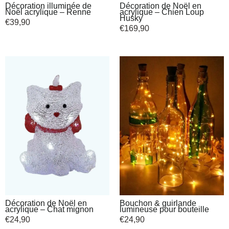
Décoration illuminée de
Décoration de Noël en
Noël acrylique – Renne
acrylique – Chien Loup
Husky
€
39,90
€
169,90
Décoration de Noël en
Bouchon & guirlande
acrylique – Chat mignon
lumineuse pour bouteille
€
24,90
€
24,90