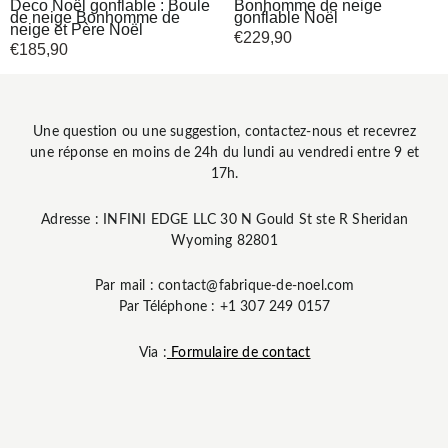
Deco Noël gonflable : Boule
Bonhomme de neige
de neige Bonhomme de
gonflable Noël
neige et Père Noël
€
229,90
€
185,90
Une question ou une suggestion, contactez-nous et recevrez
une réponse en moins de 24h du lundi au vendredi entre 9 et
17h.
Adresse : INFINI EDGE LLC 30 N Gould St ste R Sheridan
Wyoming 82801
Par mail : contact@fabrique-de-noel.com
Par Téléphone : +1 307 249 0157
Via :
Formulaire de contact