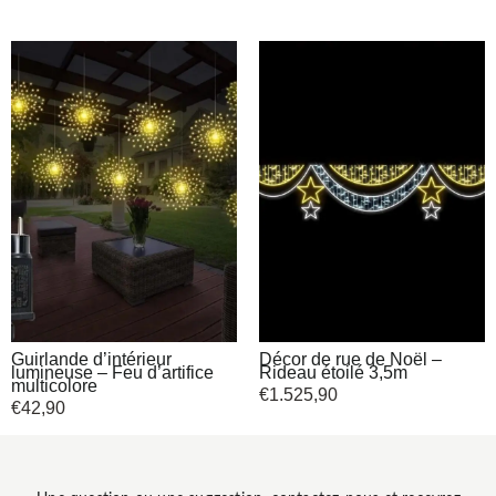
Guirlande d’intérieur
Décor de rue de Noël –
lumineuse – Feu d’artifice
Rideau étoilé 3,5m
multicolore
€
1.525,90
€
42,90