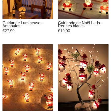
Guirlande Lumineuse –
Guirlande de Noël Leds –
Ampoules
Rennes blancs
€
27,90
€
19,90