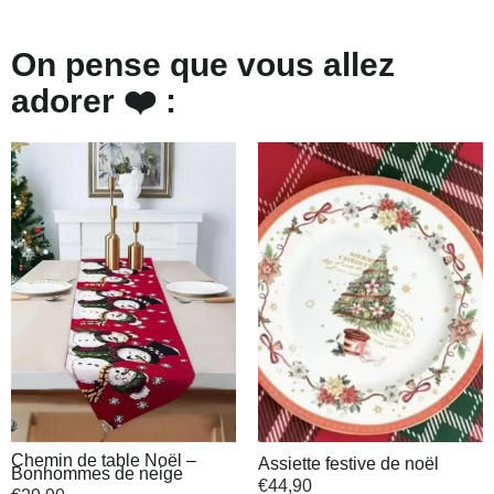
On pense que vous allez
adorer ❤️ :
Chemin de table Noël –
Assiette festive de noël
Bonhommes de neige
€
44,90