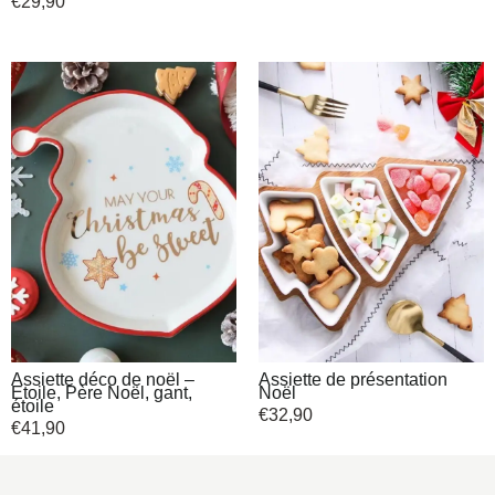
€
29,90
Assiette déco de noël –
Assiette de présentation
Etoile, Père Noël, gant,
Noël
étoile
€
32,90
€
41,90