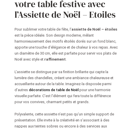
votre table festive avec
l’Assiette de Noël – Etoiles
Pour sublimer votre table de fête, l’
assiette de Noël – étoiles
est la pièce idéale. Son design moderne, mêlant
harmonieusement des motifs étoilés dorés sur un fond blanc,
apporte une touche d’élégance et de chaleur à vos repas. Avec
un diamètre de 30 cm, elle est parfaite pour servir vos plats de
Noël avec style et
raffinement
.
L’assiette se distingue par sa finition brillante qui capte la
lumière des chandelles, créant une ambiance chaleureuse et
accueillante autour de la table. Imaginez-la disposée parmi
d’autres
décorations de table de Noël
pour une harmonie
visuelle parfaite. C’est l’élément qui fera toute la différence
pour vos convives, charmant petits et grands.
Polyvalente, cette assiette n’est pas qu’un simple support de
présentation. Elle invite à la créativité en s’associant à des
nappes aux teintes sobres ou encore à des services aux