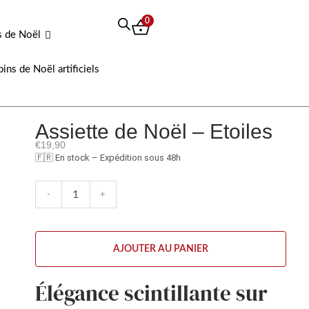
0
s de Noël
pins de Noël artificiels
Assiette de Noël – Etoiles
€
19,90
🇫🇷 En stock – Expédition sous 48h
quantité
-
+
de
Assiette
de
Noël
AJOUTER AU PANIER
-
Etoiles
Élégance scintillante sur