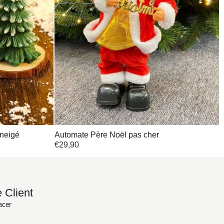
nneigé
Automate Père Noël pas cher
€
29,90
 Client
acer