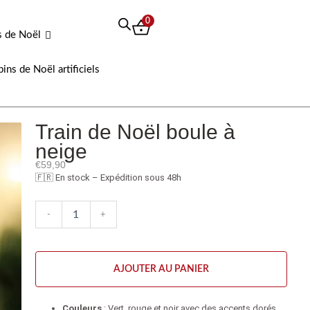
0
s de Noël
pins de Noël artificiels
Train de Noël boule à
neige
€
59,90
🇫🇷 En stock – Expédition sous 48h
quantité
-
+
de
Train
de
Noël
AJOUTER AU PANIER
boule
à
neige
Couleurs
: Vert, rouge et noir avec des accents dorés