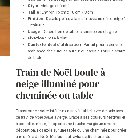
Style
: Vintage et festif
Taille
: Environ 15 cm x 10 cm x 8 cm
Finition
: Détails peints à la main, avec un effet neige à
l’intérieur
Usage
: Décoration de table, cheminée ou étagère
Fixation
: Posé à plat
Contexte idéal d’utilisation
: Parfait pour créer une
ambiance chaleureuse autour du sapin ou sur un centre
de table.
Train de Noël boule à
neige illuminé pour
cheminée ou table
Transformez votre intérieur en un véritable havre de paix avec
ce
train de Noël boule à neige
. Grâce à ses couleurs festives et
à son effet neige, il apporte une touch
e magique
à votre
décoration. Posez-le sur une table ou une cheminée pour créer
une scène de Noël féerique qui ravira petits et grands.