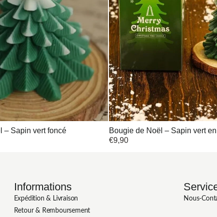
 – Sapin vert foncé
Bougie de Noël – Sapin vert e
€
9,90
Informations
Service
Expédition & Livraison
Nous-Cont
Retour & Remboursement