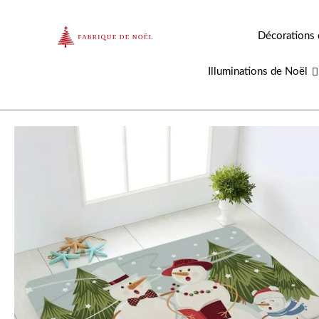
Aller
au
Décorations 
contenu
Illuminations de Noël