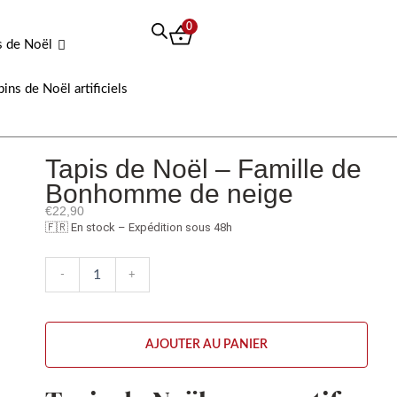
0
s de Noël
pins de Noël artificiels
Tapis de Noël – Famille de
Bonhomme de neige
€
22,90
🇫🇷 En stock – Expédition sous 48h
quantité
-
+
de
Tapis
de
Noël
AJOUTER AU PANIER
-
Famille
de