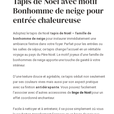
Tapis de Noël avec motif
Bonhomme
Bonhomme de neige pour
de
neige
entrée chaleureuse
Adoptez le tapis de Noël
tapis de Noël – famille de
bonhomme de neige
pour instaurer immédiatement une
ambiance festive dans votre foyer. Parfait pour les entrées ou
les salles de séjour, ce tapis change l’accueil en un véritable
voyage au pays du Père Noël. Le motif joyeux d’une famille de
bonhommes de neige apporte une touche de gaieté à votre
intérieur.
D’une texture douce et agréable, ce tapis séduit non seulement
par ses couleurs vives mais aussi par son aspect pratique
avec sa finition
antidérapante
. Vous pouvez facilement
l’associer avec d’autres accessoires de
linge de Noël
pour un
effet coordonné enchanteur.
Facile à nettoyer et à entretenir, il se pose simplement où vous