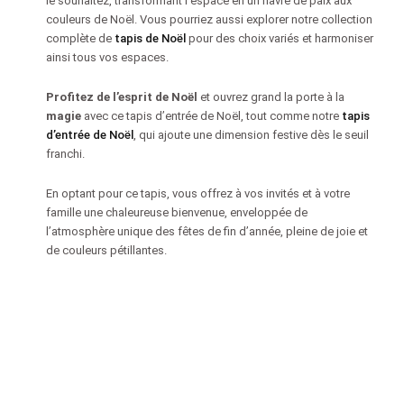
le souhaitez, transformant l’espace en un havre de paix aux
couleurs de Noël. Vous pourriez aussi explorer notre collection
complète de
tapis de Noël
pour des choix variés et harmoniser
ainsi tous vos espaces.
Profitez de l’esprit de Noël
et ouvrez grand la porte à la
magie
avec ce tapis d’entrée de Noël, tout comme notre
tapis
d’entrée de Noël
, qui ajoute une dimension festive dès le seuil
franchi.
En optant pour ce tapis, vous offrez à vos invités et à votre
famille une chaleureuse bienvenue, enveloppée de
l’atmosphère unique des fêtes de fin d’année, pleine de joie et
de couleurs pétillantes.