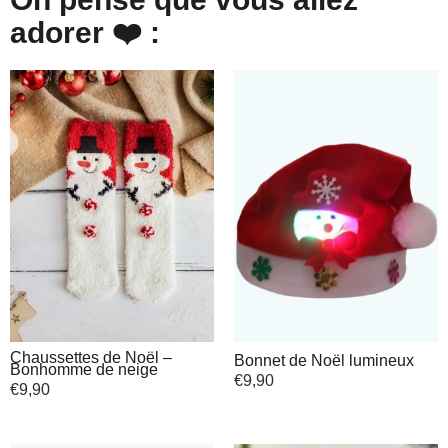
adorer ❤️ :
Chaussettes de Noël –
Bonnet de Noël lumineux
Bonhomme de neige
€
9,90
€
9,90