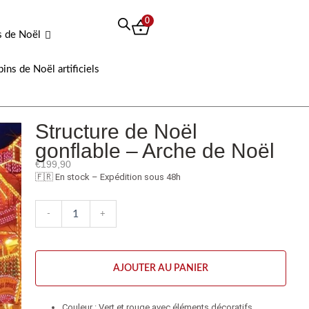
0
s de Noël
pins de Noël artificiels
Structure de Noël
gonflable – Arche de Noël
€
199,90
🇫🇷 En stock – Expédition sous 48h
quantité
-
+
de
Structure
de
Noël
AJOUTER AU PANIER
gonflable
-
Arche
Couleur : Vert et rouge avec éléments décoratifs