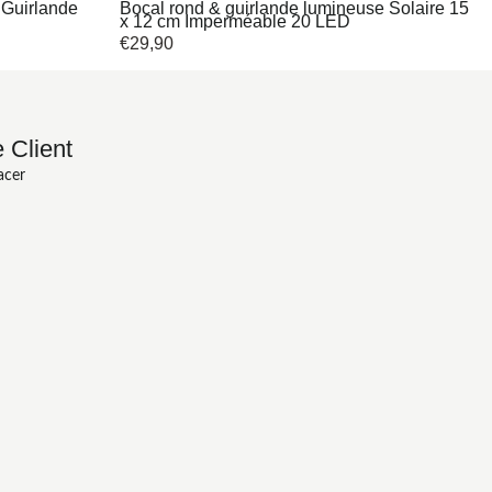
Guirlande
Bocal rond & guirlande lumineuse Solaire 15
x 12 cm Imperméable 20 LED
€
29,90
 Client
acer