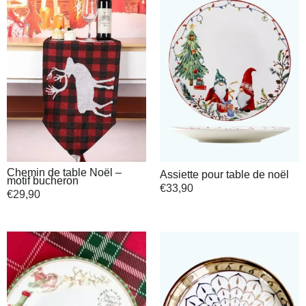
Chemin de table Noël –
Assiette pour table de noël
motif bucheron
€
33,90
€
29,90