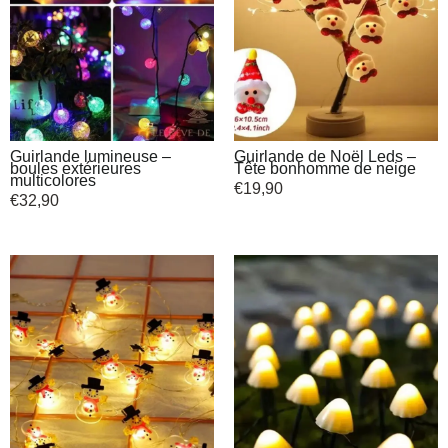
Guirlande lumineuse –
Guirlande de Noël Leds –
boules extérieures
Tête bonhomme de neige
multicolores
€
19,90
€
32,90