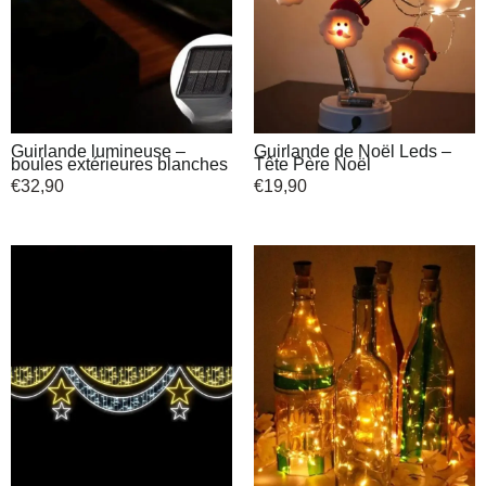
Guirlande lumineuse –
Guirlande de Noël Leds –
boules extérieures blanches
Tête Père Noël
€
32,90
€
19,90