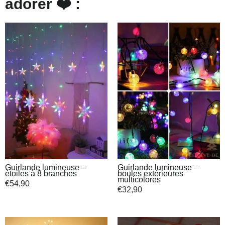
adorer ❤️ :
Guirlande lumineuse –
Guirlande lumineuse –
étoiles à 8 branches
boules extérieures
multicolores
€
54,90
€
32,90