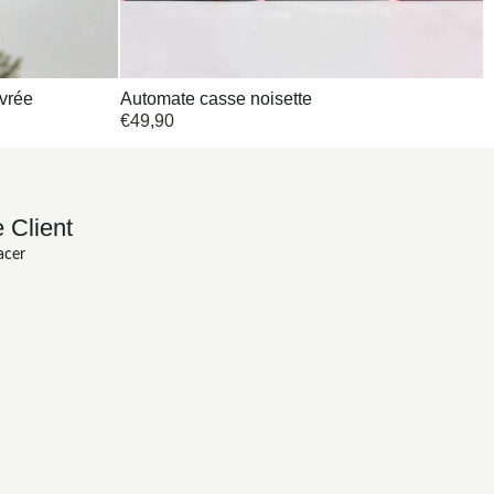
ivrée
Automate casse noisette
€
49,90
 Client
acer