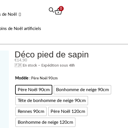
0
s de Noël
pins de Noël artificiels
Déco pied de sapin
€
14,90
🇫🇷 En stock – Expédition sous 48h
quantité
Modèle
: Père Noël 90cm
de
Déco
Père Noël 90cm
Bonhomme de neige 90cm
pied
Tête de bonhomme de neige 90cm
de
sapin
Rennes 90cm
Père Noël 120cm
Bonhomme de neige 120cm