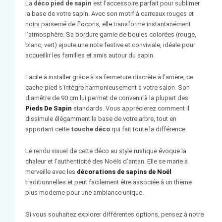
La
déco pied de sapin
est l’accessoire parfait pour sublimer
la base de votre sapin. Avec son motif à carreaux rouges et
noirs parsemé de flocons, elle transforme instantanément
l’atmosphère. Sa bordure garnie de boules colorées (rouge,
blanc, vert) ajoute une note festive et conviviale, idéale pour
accueillir les familles et amis autour du sapin.
Facile à installer grâce à sa fermeture discrète à l’arrière, ce
cache-pied s’intègre harmonieusement à votre salon. Son
diamètre de 90 cm lui permet de convenir à la plupart des
Pieds De Sapin
standards. Vous apprécierez comment il
dissimule élégamment la base de votre arbre, tout en
apportant cette
touche déco
qui fait toute la différence.
Le rendu visuel de cette déco au style rustique évoque la
chaleur et l’authenticité des Noëls d’antan. Elle se marie à
merveille avec les
décorations de sapins de Noël
traditionnelles et peut facilement être associée à un thème
plus moderne pour une ambiance unique.
Si vous souhaitez explorer différentes options, pensez à notre