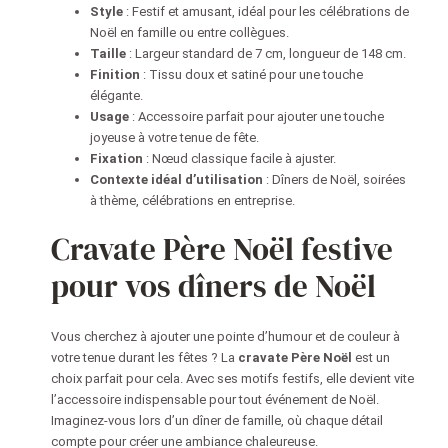
Style
: Festif et amusant, idéal pour les célébrations de
Noël en famille ou entre collègues.
Taille
: Largeur standard de 7 cm, longueur de 148 cm.
Finition
: Tissu doux et satiné pour une touche
élégante.
Usage
: Accessoire parfait pour ajouter une touche
joyeuse à votre tenue de fête.
Fixation
: Nœud classique facile à ajuster.
Contexte idéal d’utilisation
: Dîners de Noël, soirées
à thème, célébrations en entreprise.
Cravate Père Noël festive
pour vos dîners de Noël
Vous cherchez à ajouter une pointe d’humour et de couleur à
votre tenue durant les fêtes ? La
cravate Père Noël
est un
choix parfait pour cela. Avec ses motifs festifs, elle devient vite
l’accessoire indispensable pour tout événement de Noël.
Imaginez-vous lors d’un dîner de famille, où chaque détail
compte pour créer une ambiance chaleureuse.