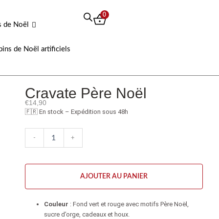
0
s de Noël
pins de Noël artificiels
Cravate Père Noël
€
14,90
🇫🇷 En stock – Expédition sous 48h
quantité
-
+
de
Cravate
Père
Noël
AJOUTER AU PANIER
Couleur
: Fond vert et rouge avec motifs Père Noël,
sucre d’orge, cadeaux et houx.