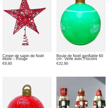
Cimier de sapin de Noël
Boule de Noël gonflable 60
étoile – Rouge
cm : Verte avec Flocons
€
9,90
€
32,90