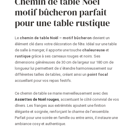
Chemin de table Noël
bucheron
motif bûcheron parfait
pour une table rustique
Le
chemin de table Noël – motif bûcheron
devient un
élément clé dans votre décoration de fête. Idéal sur une table
de salle à manger, il apporte une touche
chaleureuse
et
rustique
grâce à ses carreaux rouges et noirs. Ses
dimensions généreuses de 30 cm de largeur sur 180 cm de
longueur lui permettent de s’étendre harmonieusement sur
différentes tailles de tables, créant ainsi un
point focal
accueillant pour vos repas festifs.
Ce chemin de table se marie merveilleusement avec des
Assiettes de Noël rouges
, accentuant le côté convivial de vos
dîners. Les franges aux extrémités ajoutent une finition
élégante et soignée, renforçant le charme de l’ensemble.
Parfait pour une soirée en famille ou entre amis, il instaure une
ambiance cosy et authentique.