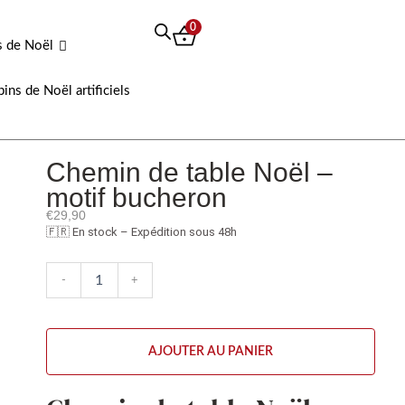
0
s de Noël
pins de Noël artificiels
Chemin de table Noël –
motif bucheron
€
29,90
🇫🇷 En stock – Expédition sous 48h
quantité
-
+
de
Chemin
de
table
AJOUTER AU PANIER
Noël
-
motif