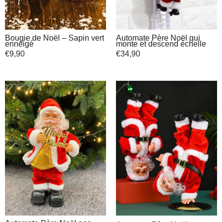
Bougie de Noël – Sapin vert
Automate Père Noël qui
enneigé
monte et descend échelle
€
9,90
€
34,90