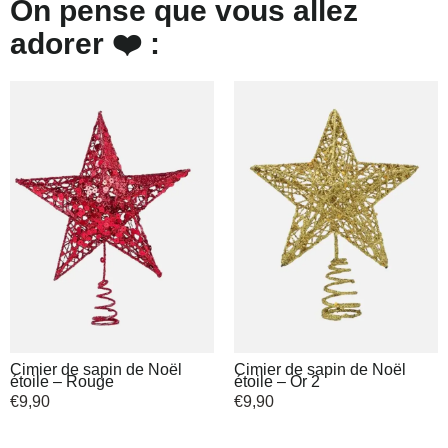
On pense que vous allez
adorer ❤️ :
Cimier de sapin de Noël
Cimier de sapin de Noël
étoile – Rouge
étoile – Or 2
€
9,90
€
9,90