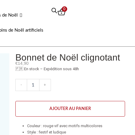
0
s de Noël
pins de Noël artificiels
Bonnet de Noël clignotant
€
14,90
🇫🇷 En stock – Expédition sous 48h
quantité
-
+
de
Bonnet
de
Noël
AJOUTER AU PANIER
clignotant
Couleur : rouge vif avec motifs multicolores
Style : festif et ludique