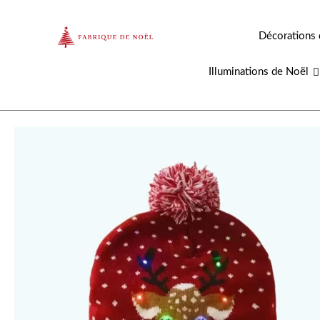
Aller
au
Décorations 
contenu
Illuminations de Noël