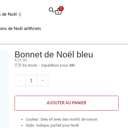
0
s de Noël
pins de Noël artificiels
Bonnet de Noël bleu
€
14,90
🇫🇷 En stock – Expédition sous 48h
quantité
-
+
de
Bonnet
de
Noël
AJOUTER AU PANIER
bleu
Couleur : bleu vif avec des motifs de saison
Style : ludique, parfait pour Noël