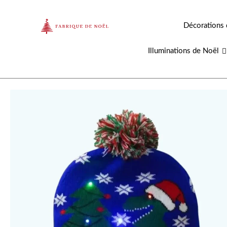
Aller
au
Décorations 
contenu
Illuminations de Noël